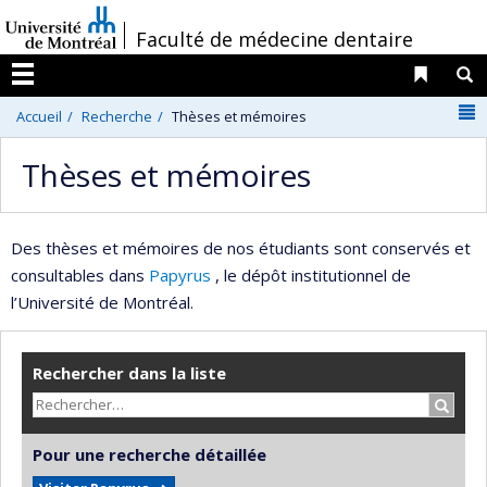
Passer
/
Faculté de médecine dentaire
au
contenu
Liens 
R
Menu
N
Accueil
Recherche
Thèses et mémoires
Thèses et mémoires
Des thèses et mémoires de nos étudiants sont conservés et
consultables dans
Papyrus
, le dépôt institutionnel de
l’Université de Montréal.
Rechercher dans la liste
Recher
Pour une recherche détaillée