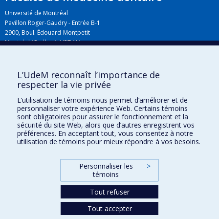
Université de Montréal
Pavillon Roger-Gaudry - Entrée B-1
2900, Boul. Édouard-Montpetit
Montréal (Québec) H3T 1J4
L’UdeM reconnaît l’importance de
Plan du campus
respecter la vie privée
L’utilisation de témoins nous permet d’améliorer et de
personnaliser votre expérience Web. Certains témoins
sont obligatoires pour assurer le fonctionnement et la
sécurité du site Web, alors que d’autres enregistrent vos
préférences. En acceptant tout, vous consentez à notre
utilisation de témoins pour mieux répondre à vos besoins.
Personnaliser les
>
Plan du site
témoins
Accessibilité
Tout refuser
Tout accepter