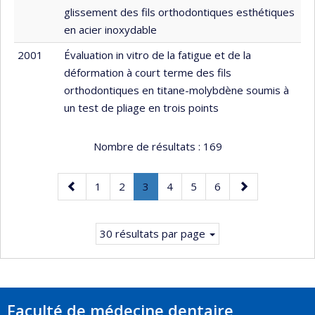
glissement des fils orthodontiques esthétiques
en acier inoxydable
2001
Évaluation in vitro de la fatigue et de la
déformation à court terme des fils
orthodontiques en titane-molybdène soumis à
un test de pliage en trois points
Nombre de résultats :
169
Page
Page
Page
Page
.
Page
Page
Page
Page
1
2
3
4
5
6
précédente
Page
suivante
courante.
30 résultats par page
Faculté de médecine dentaire