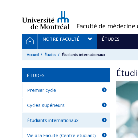
Passer
au
contenu
/
Faculté de médecine 
Navigation
ACCUEIL
NOTRE FACULTÉ
ÉTUDES
principale
Accueil
Études
Étudiants internationaux
Étudi
ÉTUDES
Premier cycle
Cycles supérieurs
Étudiants internationaux
Vie à la Faculté (Centre étudiant)