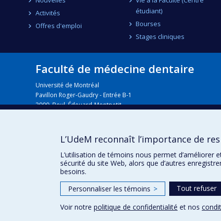
étudiant)
Activités
Bourses
Offres d'emploi
Stages cliniques
Faculté de médecine dentaire
Université de Montréal
Pavillon Roger-Gaudry - Entrée B-1
2900, Boul. Édouard-Montpetit
Montréal (Québec) H3T 1J4
L’UdeM reconnaît l’importance de resp
Plan du campus
L’utilisation de témoins nous permet d’améliorer e
sécurité du site Web, alors que d’autres enregistr
besoins.
Tout refuser
Personnaliser les témoins
>
Voir notre
politique de confidentialité
et nos
condit
Confidentialité
Conditions d’utilisation
Paramètres des 