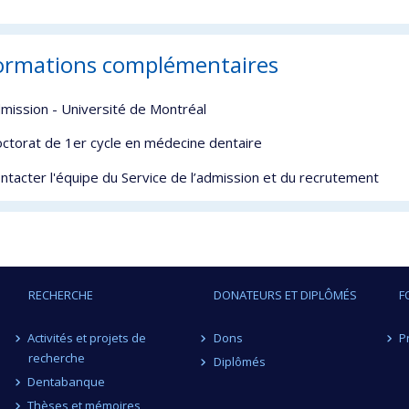
ormations complémentaires
mission - Université de Montréal
ctorat de 1er cycle en médecine dentaire
ntacter l'équipe du Service de l’admission et du recrutement
RECHERCHE
DONATEURS ET DIPLÔMÉS
F
Activités et projets de
Dons
P
recherche
Diplômés
Dentabanque
Thèses et mémoires