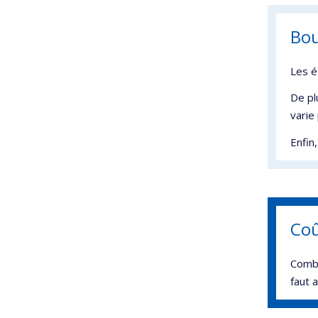
Bou
Les é
De pl
varie
Enfin
Coû
Combi
faut a