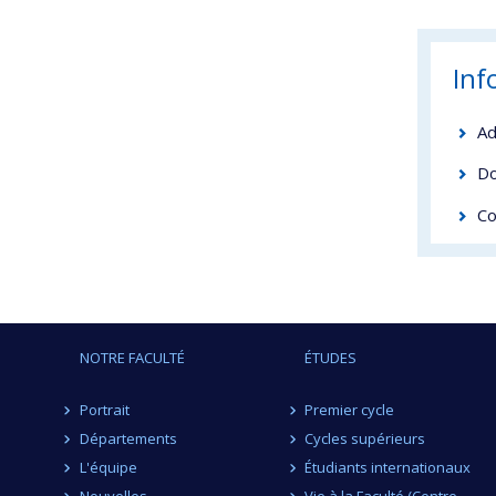
Inf
Ad
Do
Co
NOTRE FACULTÉ
ÉTUDES
Portrait
Premier cycle
Départements
Cycles supérieurs
L'équipe
Étudiants internationaux
Nouvelles
Vie à la Faculté (Centre