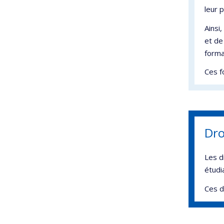
leur 
Ainsi
et de
forma
Ces f
Dro
Les d
étudi
Ces d