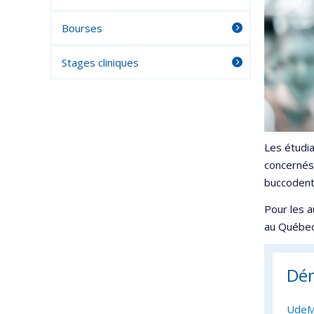
Bourses
Stages cliniques
Les étudia
concernés 
buccodent
Pour les a
au Québe
Dém
UdeM 