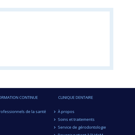
ORMATION CONTINUE
CLINIQUE DENTAIRE
rofessionnels de la santé
À propos
Soins et traitements
Service de gérodontologie
Devenir patient à l'UdeM