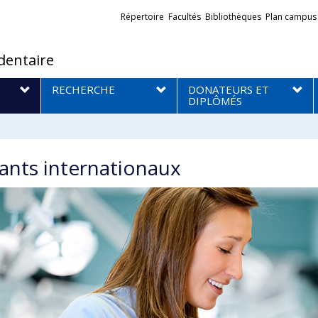
Liens
Répertoire
Facultés
Bibliothèques
Plan campus
externes
dentaire
RECHERCHE
DONATEURS ET
DIPLÔMÉS
ants internationaux