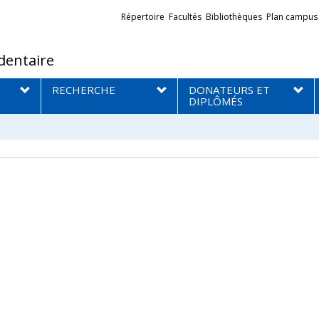
Liens
Répertoire
Facultés
Bibliothèques
Plan campus
externes
dentaire
RECHERCHE
DONATEURS ET
DIPLÔMÉS