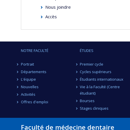
Nous joindre
Accès
NOTRE FACULTÉ
ÉTUDES
Portrait
Premier cycle
Départements
Cycles supérieurs
L'équipe
Étudiants internationaux
Nouvelles
Vie à la Faculté (Centre
étudiant)
Activités
Bourses
Offres d'emploi
Stages cliniques
Faculté de médecine dentaire