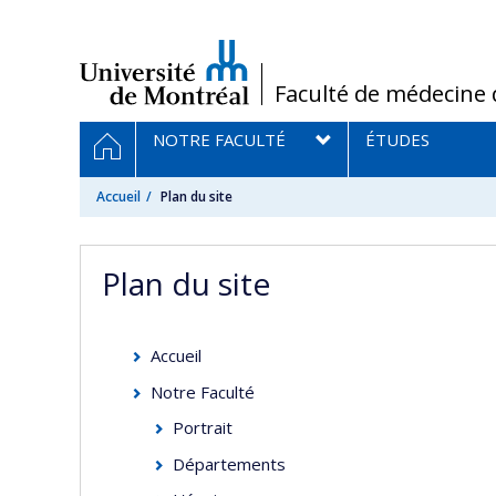
Passer
au
contenu
/
Faculté de médecine 
Navigation
ACCUEIL
NOTRE FACULTÉ
ÉTUDES
principale
Accueil
Plan du site
Plan du site
Accueil
Notre Faculté
Portrait
Départements