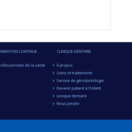
ORMATION CONTINUE
CLINIQUE DENTAIRE
rofessionnels de la santé
À propos
Soins et traitements
Service de gérodontologie
Devenir patient à l'UdeM
Lexique dentaire
Nous joindre