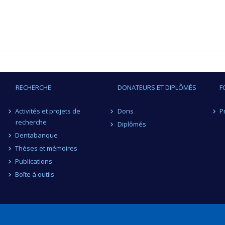
RECHERCHE
DONATEURS ET DIPLÔMÉS
F
Activités et projets de
Dons
P
recherche
Diplômés
Dentabanque
Thèses et mémoires
Publications
Boîte à outils