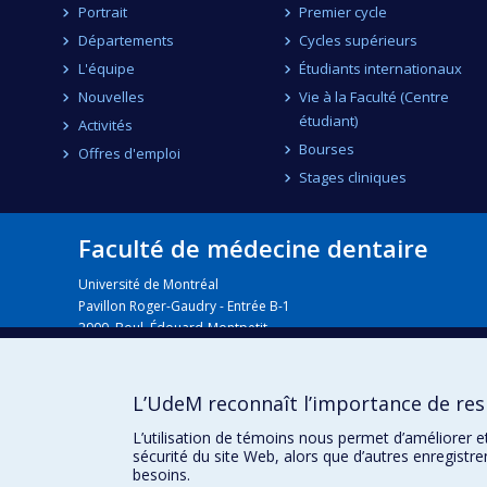
Portrait
Premier cycle
Départements
Cycles supérieurs
L'équipe
Étudiants internationaux
Nouvelles
Vie à la Faculté (Centre
étudiant)
Activités
Bourses
Offres d'emploi
Stages cliniques
Faculté de médecine dentaire
Université de Montréal
Pavillon Roger-Gaudry - Entrée B-1
2900, Boul. Édouard-Montpetit
Montréal (Québec) H3T 1J4
L’UdeM reconnaît l’importance de resp
Plan du campus
L’utilisation de témoins nous permet d’améliorer e
sécurité du site Web, alors que d’autres enregistr
besoins.