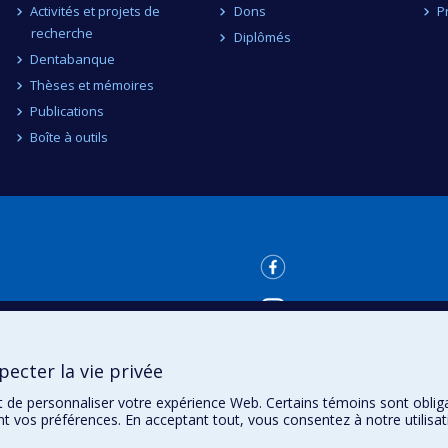
Activités et projets de
Dons
P
recherche
Diplômés
Dentabanque
Thèses et mémoires
Publications
Boîte à outils
ecter la vie privée
t de personnaliser votre expérience Web. Certains témoins sont oblig
ent vos préférences. En acceptant tout, vous consentez à notre utili