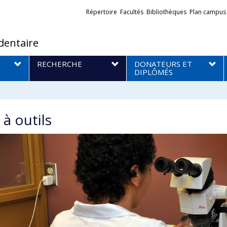
Liens
Répertoire
Facultés
Bibliothèques
Plan campus
externes
dentaire
RECHERCHE
DONATEURS ET
DIPLÔMÉS
 à outils