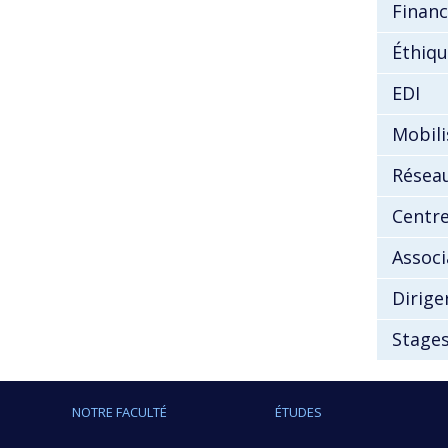
Financ
Éthiq
EDI
Mobili
Résea
Centre
Associ
Dirige
Stages
NOTRE FACULTÉ
ÉTUDES