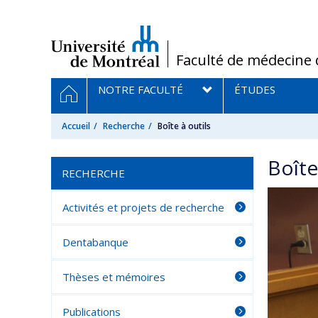
Passer
au
contenu
/
Faculté de médecine 
Navigation
ACCUEIL
NOTRE FACULTÉ
ÉTUDES
principale
Accueil
Recherche
Boîte à outils
Boîte
RECHERCHE
Activités et projets de recherche
Dentabanque
Thèses et mémoires
Publications