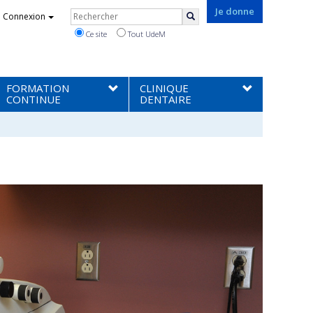
Rechercher
Je donne
Connexion
Rechercher
Ce site
Tout UdeM
FORMATION
CLINIQUE
CONTINUE
DENTAIRE