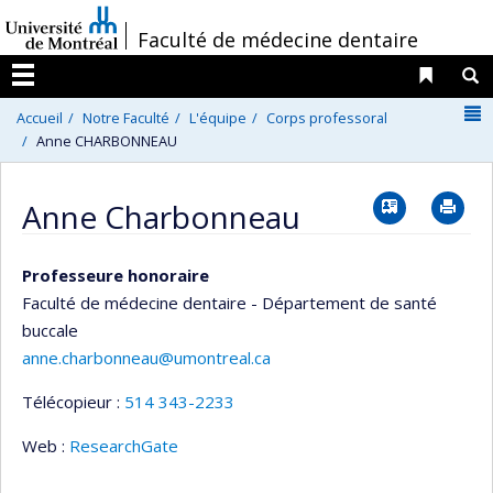
Passer
/
Faculté de médecine dentaire
au
contenu
Liens 
R
Menu
N
Accueil
Notre Faculté
L'équipe
Corps professoral
Anne CHARBONNEAU
Vcard
Im
Anne Charbonneau
Professeure honoraire
Faculté de médecine dentaire - Département de santé
buccale
anne.charbonneau@umontreal.ca
Télécopieur :
514 343-2233
Web :
ResearchGate