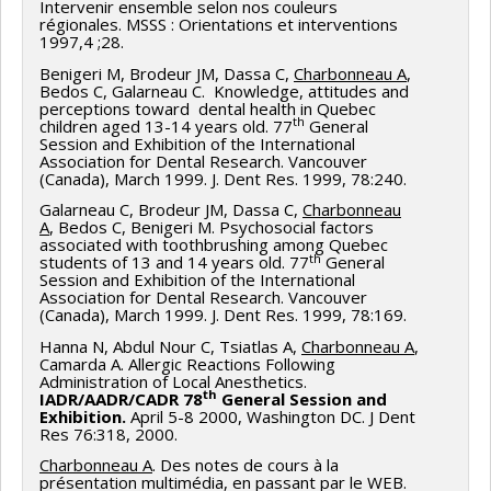
Intervenir ensemble selon nos couleurs
régionales. MSSS : Orientations et interventions
1997,4 ;28.
Benigeri M, Brodeur JM, Dassa C,
Charbonneau A
,
Bedos C, Galarneau C. Knowledge, attitudes and
perceptions toward dental health in Quebec
th
children aged 13-14 years old. 77
General
Session and Exhibition of the International
Association for Dental Research. Vancouver
(Canada), March 1999. J. Dent Res. 1999, 78:240.
Galarneau C, Brodeur JM, Dassa C,
Charbonneau
A
, Bedos C, Benigeri M. Psychosocial factors
associated with toothbrushing among Quebec
th
students of 13 and 14 years old. 77
General
Session and Exhibition of the International
Association for Dental Research. Vancouver
(Canada), March 1999. J. Dent Res. 1999, 78:169.
Hanna N, Abdul Nour C, Tsiatlas A,
Charbonneau A
,
Camarda A. Allergic Reactions Following
Administration of Local Anesthetics.
th
IADR/AADR/CADR 78
General Session and
Exhibition.
April 5-8 2000, Washington DC. J Dent
Res 76:318, 2000.
Charbonneau A
. Des notes de cours à la
présentation multimédia, en passant par le WEB.