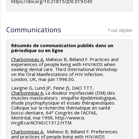
https://doi.org/10.21815/JDE.019.045
Communications
Tout déplier
Résumés de communication publiés dans un
périodique ou en ligne
Charbonneau A
, Maheux B, Béland F. Practices and
experiences of people living with HIV/AIDS when
seeking dental care. Third International Workshop
on the Oral Manifestations of HIV Infection.
London, UK, mai-juin 1996:30.
Lavigne G, Lund JP, Feine JS, DAO TTT,
Charbonneau A.
La douleur myofasciale (DM) des
muscles masticateurs : enquête épidémiologique,
étude psychophysique et essais thérapeutiques.
Colloque sur la recherche thématique en santé
e
bucco-dentaire, 64
Congrès de l’ACFAS,
Montréal, mai 1996, http://www.is.
mcgill.ca/ACFAS/C1312.HTM.
Charbonneau A
, Maheux B, Béland F. Preferences
and practices of people living with HIV/AIDS