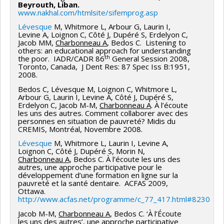
Beyrouth, Liban.
www.nakhal.com/htmlsite/sifemprog.asp
Lévesque
M, Whitmore L, Arbour G, Laurin I,
Levine A, Loignon C, Côté J, Dupéré S, Erdelyon C,
Jacob MM,
Charbonneau A
, Bedos C. Listening to
others: an educational approach for understanding
th
the poor. IADR/CADR 86
General Session 2008,
Toronto, Canada, J Dent Res: 87 Spec Iss B:1951,
2008.
Bedos C, Lévesque M, Loignon C, Whitmore L,
Arbour G, Laurin I, Levine A, Côté J, Dupéré S,
Erdelyon C, Jacob M-M,
Charbonneau A
. À l’écoute
les uns des autres. Comment collaborer avec des
personnes en situation de pauvreté? Midis du
CREMIS, Montréal, Novembre 2008.
Lévesque
M, Whitmore L, Laurin I, Levine A,
Loignon C, Côté J, Dupéré S, Morin N,
Charbonneau A
, Bedos C. À l’écoute les uns des
autres, une approche participative pour le
développement d’une formation en ligne sur la
pauvreté et la santé dentaire. ACFAS 2009,
Ottawa.
http://www.acfas.net/programme/c_77_417.html#8230
Jacob M-M,
Charbonneau A
, Bedos C. ‘À l’Écoute
les uns des autres’, une approche participative