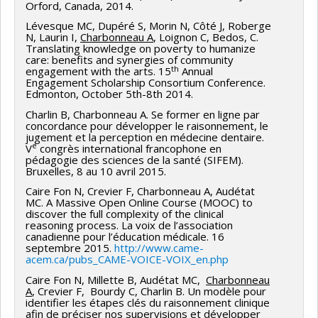
Orford, Canada, 2014.
Lévesque MC, Dupéré S, Morin N, Côté J, Roberge
N, Laurin I,
Charbonneau A
, Loignon C, Bedos, C.
Translating knowledge on poverty to humanize
care: benefits and synergies of community
th
engagement with the arts. 15
Annual
Engagement Scholarship Consortium Conference.
Edmonton, October 5th-8th 2014.
Charlin B, Charbonneau A. Se former en ligne par
concordance pour développer le raisonnement, le
jugement et la perception en médecine dentaire.
e
V
congrès international francophone en
pédagogie des sciences de la santé (SIFEM).
Bruxelles, 8 au 10 avril 2015.
Caire Fon N, Crevier F, Charbonneau A, Audétat
MC. A Massive Open Online Course (MOOC) to
discover the full complexity of the clinical
reasoning process. La voix de l’association
canadienne pour l’éducation médicale. 16
septembre 2015.
http://www.came-
acem.ca/pubs_CAME-VOICE-VOIX_en.php
Caire Fon N, Millette B, Audétat MC,
Charbonneau
A
, Crevier F, Bourdy C, Charlin B. Un modèle pour
identifier les étapes clés du raisonnement clinique
afin de préciser nos supervisions et développer