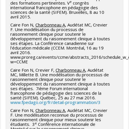
e
des formations pertinentes. V
congrès
international francophone en pédagogie des
sciences de la santé (SIFEM). Bruxelles, 8 au 10
avril 2015.
Caire Fon N,
Charbonneau A
, Audétat MC, Crevier
F. Une modélisation du processus de
raisonnement clinique pour soutenir le
développement du raisonnement clinique à toutes
ses étapes. La Conférence canadienne sur
l’éducation médicale (CCEM. Montréal, 16 au 19
avril 2016.
www.proreg.ca/events/ccme/abstracts_2016/schedule_w_
w=CCME
Caire Fon N, Crevier F,
Charbonneau A
, Audétat
MC, Millette B. Une modélisation du processus de
raisonnement clinique pour soutenir le
développement du raisonnement clinique à toutes
ses étapes.
7ième Forum international
francophone de pédagogie des sciences de la
santé (SIFEM). Québec, 25 au 27 mai 2016.
www.fpedago.org/fr/detail-programmation/3
Caire Fon N,
Charbonneau A
, Audétat MC, Crevier
F. Une modélisation reconnue du processus de
raisonnement clinique pour mieux soutenir les
e
étudiants. 3
Conférence internationale de
Montréal sur le raisonnement clinique.