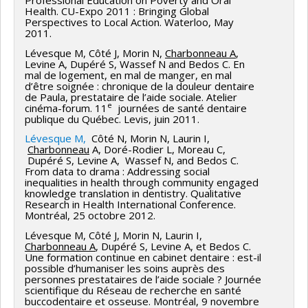
Professional Education on Poverty and Oral
Health. CU-Expo 2011 : Bringing Global
Perspectives to Local Action. Waterloo, May
2011.
Lévesque M, Côté J, Morin N,
Charbonneau A
,
Levine A, Dupéré S, Wassef N and Bedos C. En
mal de logement, en mal de manger, en mal
d’être soignée : chronique de la douleur dentaire
de Paula, prestataire de l’aide sociale. Atelier
e
cinéma-forum. 11
journées de santé dentaire
publique du Québec. Levis, juin 2011.
Lévesque M,
Côté N, Morin N, Laurin I,
Charbonneau
A, Doré-Rodier L, Moreau C,
Dupéré S, Levine A, Wassef N, and Bedos C.
From data to drama : Addressing social
inequalities in health through community engaged
knowledge translation in dentistry. Qualitative
Research in Health International Conference.
Montréal, 25 octobre 2012.
Lévesque M, Côté J, Morin N, Laurin I,
Charbonneau A
, Dupéré S, Levine A, et Bedos C.
Une formation continue en cabinet dentaire : est-il
possible d’humaniser les soins auprès des
personnes prestataires de l’aide sociale ? Journée
scientifique du Réseau de recherche en santé
buccodentaire et osseuse. Montréal, 9 novembre