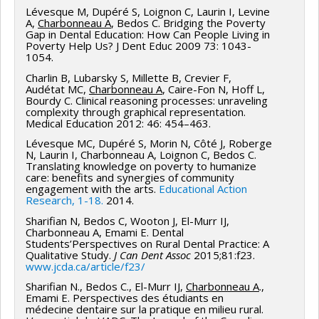
Titre : What do people living with
Lévesque M, Dupéré S, Loignon C, Laurin I, Levine
06-2011- Membre du Groupe de travail sur les
Rédaction d’un guide destiné aux étudiants
A,
Charbonneau A
, Bedos C. Bridging the Poverty
HIV/AIDS want when they seek dental care?
compétences d’un nouveau diplômé en médecine
Gap in Dental Education: How Can People Living in
Conception d’une présentation destinée aux
Poverty Help Us? J Dent Educ 2009 73: 1043-
dentaire au Canada du Academic Affairs Comitee.
Date : Mars 1997
professeurs et aux chargés de clinique
1054.
Association des facultés dentaires canadiennes.
Conception d’une présentation et d’un guide
Charlin B, Lubarsky S, Millette B, Crevier F,
Audétat MC,
Charbonneau A
, Caire-Fon N, Hoff L,
e
06-2011-2015 Présidente du Academic Affairs
Évènement : 2
Journée scientifique
destinés aux étudiants
Bourdy C. Clinical reasoning processes: unraveling
Comitee. Association des facultés dentaires
annuelle:Réseau de recherche en santé
complexity through graphical representation.
Formation de l’ensemble des professeurs et
Medical Education 2012: 46: 454–463.
canadiennes.
buccodentaire du FRSQ. (Montréal)
des chargés de clinique
Lévesque MC, Dupéré S, Morin N, Côté J, Roberge
Titre : Que veulent les personnes
06-2011-2015 Membre du Board. Association des
N, Laurin I, Charbonneau A, Loignon C, Bedos C.
Formation de l’ensemble des étudiants
Translating knowledge on poverty to humanize
vivant avec le VIH/SIDA quand elles consultent
facultés dentaires canadiennes.
care: benefits and synergies of community
Actualisation de l’évaluation et mise à jour du
un dentiste.
engagement with the arts.
Educational Action
06-2015 Représentante de l’Association des
système
Research, 1-18.
2014.
Date : 16 mai 1997
facultés dentaires canadiennes à la Commission de
Sharifian N, Bedos C, Wooton J, El-Murr IJ,
Supervision de la création des rapports pour les
Charbonneau A, Emami E. Dental
l’agrément dentaire du Canada.
chefs de service clinique, pour la direction des
Students’Perspectives on Rural Dental Practice: A
Qualitative Study.
J Can Dent Assoc
2015;81:f23.
cliniques et pour les étudiants
06-2015 Membre du Comité de formation
www.jcda.ca/article/f23/
professionnelle de l’Ordre des dentistes du Québec.
Collaboration à la création de l’interface Web
Sharifian N., Bedos C., El-Murr IJ,
Charbonneau A
.,
Emami E. Perspectives des étudiants en
pour la consultation en ligne des rapports
01-2016 Représentante de la Commission de
médecine dentaire sur la pratique en milieu rural.