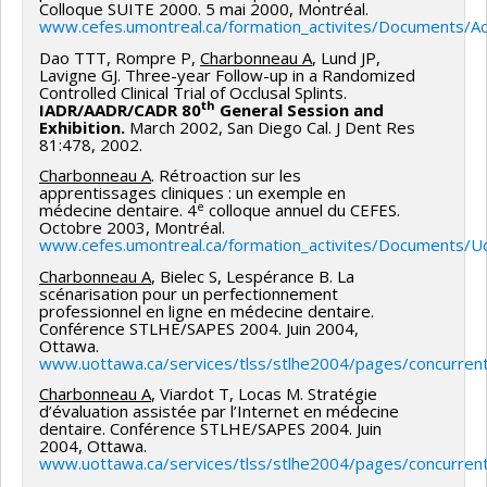
Colloque SUITE 2000. 5 mai 2000, Montréal.
www.cefes.umontreal.ca/formation_activites/Documents/A
Dao TTT, Rompre P,
Charbonneau A
, Lund JP,
Lavigne GJ. Three-year Follow-up in a Randomized
Controlled Clinical Trial of Occlusal Splints.
th
IADR/AADR/CADR 80
General Session and
Exhibition.
March 2002, San Diego Cal. J Dent Res
81:478, 2002.
Charbonneau A
. Rétroaction sur les
apprentissages cliniques : un exemple en
e
médecine dentaire. 4
colloque annuel du CEFES.
Octobre 2003, Montréal.
www.cefes.umontreal.ca/formation_activites/Documents/
Charbonneau A
, Bielec S, Lespérance B. La
scénarisation pour un perfectionnement
professionnel en ligne en médecine dentaire.
Conférence STLHE/SAPES 2004. Juin 2004,
Ottawa.
www.uottawa.ca/services/tlss/stlhe2004/pages/concurren
Charbonneau A
, Viardot T, Locas M. Stratégie
d’évaluation assistée par l’Internet en médecine
dentaire. Conférence STLHE/SAPES 2004. Juin
2004, Ottawa.
www.uottawa.ca/services/tlss/stlhe2004/pages/concurren