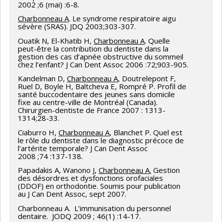
2002 ;6 (mai) :6-8.
dentaire, CEGEP Maisonneuve, Montréal.
Titre : Challenge posed to public
2001 - Membre du Comité de nomination du directeur
Charbonneau A
. Le syndrome respiratoire aigu
health dentistry by experiences of people living
du Département de santé buccale.
05-2007- Membre du Comité de transfert des
sévère (SRAS). JDQ 2003;303-307.
with HIV/AIDS when seeking dental care.
connaissances du Centre d'excellence pour la santé
Ouatik N, El-Khatib H,
Charbonneau A
. Quelle
2001 - Membre du Comité de sélection d’un
peut-être la contribution du dentiste dans la
Date : 15 octobre 1996
buccodentaire et le vieillissement.
professeur en endodontie pour la Faculté de
gestion des cas d’apnée obstructive du sommeil
chez l’enfant? J Can Dent Assoc 2006 :72;903-905.
médecine dentaire.
07-2007- Membre du Comité de transfert des
Évènement : Conférence-midi, Faculté de
Kandelman D,
Charbonneau A
, Doutrelepont F,
connaissances du Réseau de recherche en santé
2002-03 - Direction et gestion de l’implantation d’un
Ruel D, Boyle H, Baltcheva E, Rompré P. Profil de
médecine dentaire, Université de Montréal.
buccodentaire du FRSQ.
santé buccodentaire des jeunes sans domicile
nouveau mode d’évaluation clinique à la Faculté de
fixe au centre-ville de Montréal (Canada).
(Montréal)
Chirurgien-dentiste de France 2007 : 1313-
médecine dentaire (Évalution 1.0) :
07-2007- Représentante de l’Ordre des
1314;28-33.
Titre : Accessibilité des soins
dentistes du Québec au Comité scientifique de
Création de l’outil d’évaluation
dentaires par les personnes vivant avec le
Ciaburro H,
Charbonneau A
, Blanchet P. Quel est
l'Association du Québec pour l'intégration sociale
le rôle du dentiste dans le diagnostic précoce de
VIH/SIDA.
Direction dans le choix du logiciel
Teleform
pour
l’artérite temporale? J Can Dent Assoc
(AQIS).
2008 ;74 :137-138.
la lecture des fiches (papier) et du matériel
Date : 1 novembre 1996
03-2008- Membre du Academic Affairs Comitee.
Papadakis A, Wanono J,
Charbonneau A.
Gestion
informatique
des désordres et dysfonctions orofaciales
Association des facultés dentaires canadiennes.
(DDOF) en orthodontie. Soumis pour publication
Conception des fiches d’évaluation
th
Évènement : 75
General Session and
au J Can Dent Assoc, sept 2007.
04 2008-10 Membre du Dental Admissions
Exhibition of the International Association of
Rédaction d’un guide destiné aux professeurs et
Charbonneau A. L’immunisation du personnel
Working Group. Canadian Dental Association.
Dental Research. (Orlando, É.U.).
aux chargés de clinique
dentaire. JODQ 2009 ; 46(1) :14-17.