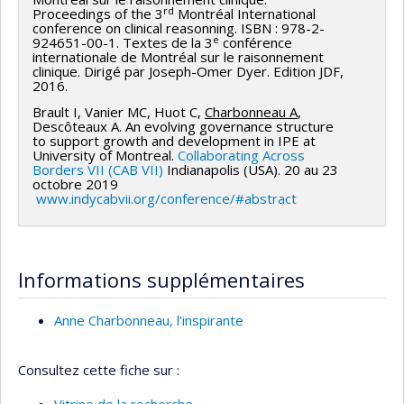
rd
Proceedings of the 3
Montréal International
conference on clinical reasonning. ISBN : 978-2-
e
924651-00-1. Textes de la 3
conférence
internationale de Montréal sur le raisonnement
clinique. Dirigé par Joseph-Omer Dyer. Edition JDF,
2016.
Brault I, Vanier MC, Huot C,
Charbonneau A
,
Descôteaux A. An evolving governance structure
to support growth and development in IPE at
University of Montreal.
Collaborating Across
Borders VII (CAB VII)
Indianapolis (USA). 20 au 23
octobre 2019
www.indycabvii.org/conference/#abstract
Informations supplémentaires
Anne Charbonneau, l’inspirante
Consultez cette fiche sur :
Vitrine de la recherche