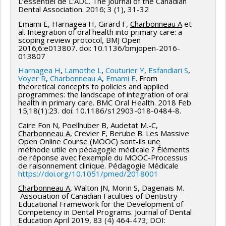
L’essentiel de L’ADC. The Journal of the Canadian
Validation des rapports
l’agrément dentaire du Canada au Bureau national
Dental Association. 2016; 3 (1), 31-32
d’examen dentaire du Canada.
Évaluation des processus
Emami E, Harnagea H, Girard F,
Charbonneau A
et
al. Integration of oral health into primary care: a
12-2018 Membre de l’Academic Affairs
Gestion des plaintes
scoping review protocol, BMJ Open
Comitee. Association des facultés dentaires
2016;6:e013807. doi: 10.1136/bmjopen-2016-
2003-04 - Direction et implantation de la saisie en
013807
canadiennes.
ligne avec l’interface « EVALUATION » à la Faculté de
Harnagea H
,
Lamothe L
,
Couturier Y
,
Esfandiari S
,
Voyer R
,
Charbonneau A
,
Emami E
. From
05-2020 Fellow de l’Académie dentaire du
médecine dentaire (Évaluation 2.0) :
theoretical concepts to policies and applied
Québec
programmes: the landscape of integration of oral
health in primary care. BMC Oral Health. 2018 Feb
Présentation à la demande d’autres unités ou
15;18(1):23. doi: 10.1186/s12903-018-0484-8.
intitutions
:
Caire Fon N, Poellhuber B, Audetat M.-C,
Charbonneau A
, Crevier F, Berube B. Les Massive
Open Online Course (MOOC) sont-ils une
2006 Présentation du projet Campus virtuel
méthode utile en pédagogie médicale ? Éléments
en santé à l’Ordre des dentistes du Québec et à la
de réponse avec l’exemple du MOOC-Processus
de raisonnement clinique. Pédagogie Médicale
direction de la Faculté de médecine dentaire.
https://doi.org/10.1051/pmed/2018001
Charbonneau A
, Walton JN, Morin S, Dagenais M.
Association of Canadian Faculties of Dentistry
Educational Framework for the Development of
Competency in Dental Programs. Journal of Dental
Education April 2019, 83 (4) 464-473; DOI: