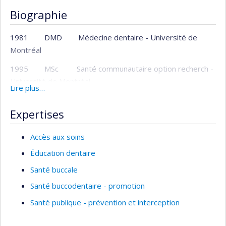
Biographie
1981 DMD Médecine dentaire - Université de
Montréal
1995 MSc Santé communautaire option recherch -
Université de Montréal
Lire plus…
1999 PhD Santé publique orientation Promotion
Expertises
de la santé - Université de Montréal
1995 Dentiste spécialiste en santé communautaire
Accès aux soins
09-1995 Professeur adjoint
Éducation dentaire
Santé buccale
06-2001 Professeur agrégé
Santé buccodentaire - promotion
01-2008 Vice-doyenne aux études
Santé publique - prévention et interception
06-2008 Professeur titulaire