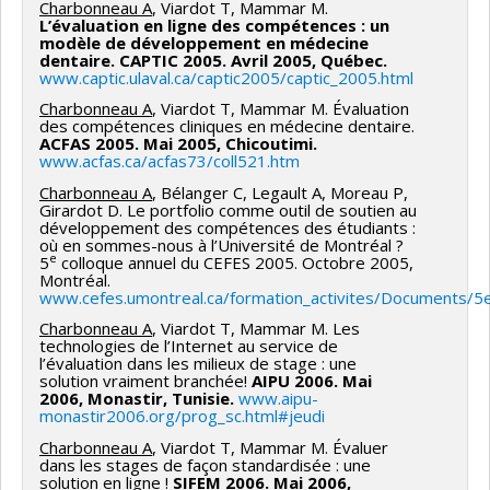
Charbonneau A
, Viardot T, Mammar M.
L’évaluation en ligne des compétences : un
modèle de développement en médecine
dentaire. CAPTIC 2005. Avril 2005, Québec.
www.captic.ulaval.ca/captic2005/captic_2005.html
Charbonneau A
, Viardot T, Mammar M. Évaluation
des compétences cliniques en médecine dentaire.
ACFAS 2005. Mai 2005, Chicoutimi.
www.acfas.ca/acfas73/coll521.htm
Charbonneau A
, Bélanger C, Legault A, Moreau P,
Girardot D. Le portfolio comme outil de soutien au
développement des compétences des étudiants :
où en sommes-nous à l’Université de Montréal ?
e
5
colloque annuel du CEFES 2005. Octobre 2005,
Montréal.
www.cefes.umontreal.ca/formation_activites/Documents/5e
Charbonneau A
, Viardot T, Mammar M. Les
technologies de l’Internet au service de
l’évaluation dans les milieux de stage : une
solution vraiment branchée!
AIPU 2006. Mai
2006, Monastir, Tunisie.
www.aipu-
monastir2006.org/prog_sc.html#jeudi
Charbonneau A
, Viardot T, Mammar M. Évaluer
dans les stages de façon standardisée : une
solution en ligne !
SIFEM 2006. Mai 2006,