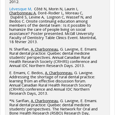
2012.
Lévesque M,
Côté N, Morin N, Laurin I,
Charbonneau A
, Doré-Rodier L, Moreau C,
Dupéré S, Levine A, Loignon C, Wassef N, and
Bedos C. Onsite continuing education among
members of the dental team : Is it possible to
humanize the care of people living on social
assistance? Poster presented. McGill University
Faculty of Dentistry Table Clinics Event. Montréal,
18 février 2013.
N. Sharifian,
A. Charbonneau
, G. Lavigne, E. Emami.
Rural dental practice: Quebec dental medicine
students’ perspectives. Annual Canadian Rural
Health Research Society (CRHRS) conference and
Annual IDC Northern Research Days. 2013.
E. Emami, C. Bedos,
A. Charbonneau
, G. Lavigne.
Addressing the shortage of rural dental practice:
learning from an effective discussion forum.
Annual Canadian Rural Health Research Society
(CRHRS) conference and Annual IDC Northern
Research Days, 2013.
*N. Sarifian,
A. Charbonneau
, G. Lavigne, E. Emami.
Rural dental practice: Quebec dental medicine
students’ perspectives. The Network for Oral and
Bone Health Research (RSBO) Research Day,