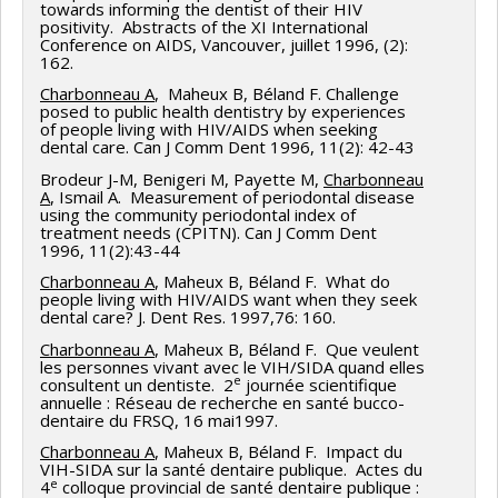
towards informing the dentist of their HIV
positivity. Abstracts of the XI International
Conference on AIDS, Vancouver, juillet 1996, (2):
162.
Charbonneau A
, Maheux B, Béland F. Challenge
posed to public health dentistry by experiences
of people living with HIV/AIDS when seeking
dental care. Can J Comm Dent 1996, 11(2): 42-43
Brodeur J-M, Benigeri M, Payette M,
Charbonneau
A
, Ismail A. Measurement of periodontal disease
using the community periodontal index of
treatment needs (CPITN). Can J Comm Dent
1996, 11(2):43-44
Charbonneau A
, Maheux B, Béland F. What do
people living with HIV/AIDS want when they seek
dental care? J. Dent Res. 1997,76: 160.
Charbonneau A
, Maheux B, Béland F. Que veulent
les personnes vivant avec le VIH/SIDA quand elles
e
consultent un dentiste. 2
journée scientifique
annuelle : Réseau de recherche en santé bucco-
dentaire du FRSQ, 16 mai1997.
Charbonneau A
, Maheux B, Béland F. Impact du
VIH-SIDA sur la santé dentaire publique. Actes du
e
4
colloque provincial de santé dentaire publique :