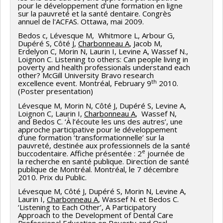
pour le développement d’une formation en ligne
sur la pauvreté et la santé dentaire. Congrès
annuel de l'ACFAS. Ottawa, mai 2009.
Bedos c, Lévesque M, Whitmore L, Arbour G,
Dupéré S, Côté J,
Charbonneau A
, Jacob M,
Erdelyon C, Morin N, Laurin I, Levine A, Wassef N.,
Loignon C. Listening to others: Can people living in
poverty and health professionals understand each
other? McGill University Bravo research
th
excellence event. Montréal, February 9
2010.
(Poster presentation)
Lévesque M, Morin N, Côté J, Dupéré S, Levine A,
Loignon C, Laurin I,
Charbonneau A
, Wassef N,
and Bedos C. ‘À l’écoute les uns des autres’, une
approche participative pour le développement
d’une formation ‘transformationnelle’ sur la
pauvreté, destinée aux professionnels de la santé
e
buccodentaire. Affiche présentée : 2
journée de
la recherche en santé publique. Direction de santé
publique de Montréal. Montréal, le 7 décembre
2010. Prix du Public.
Lévesque M, Côté J, Dupéré S, Morin N, Levine A,
Laurin I,
Charbonneau A
, Wassef N. et Bedos C.
‘Listening to Each Other’, A Participatory
Approach to the Development of Dental Care