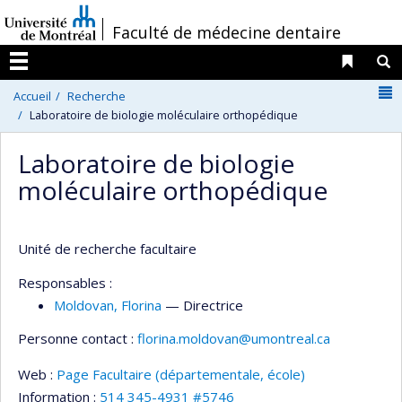
Passer
/
Faculté de médecine dentaire
au
contenu
Liens 
R
Menu
N
Accueil
Recherche
Laboratoire de biologie moléculaire orthopédique
Laboratoire de biologie
moléculaire orthopédique
Unité de recherche facultaire
Responsables :
Moldovan
, Florina
— Directrice
Personne contact :
florina.moldovan@umontreal.ca
Web :
Page Facultaire (départementale, école)
Information :
514 345-4931 #5746