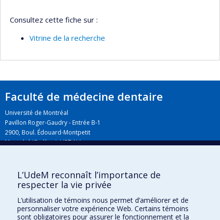
Consultez cette fiche sur :
Vitrine de la recherche
Faculté de médecine dentaire
Université de Montréal
Pavillon Roger-Gaudry - Entrée B-1
2900, Boul. Édouard-Montpetit
Montréal (Québec) H3T 1J4
L’UdeM reconnaît l’importance de
Plan du campus
respecter la vie privée
L’utilisation de témoins nous permet d’améliorer et de
personnaliser votre expérience Web. Certains témoins
sont obligatoires pour assurer le fonctionnement et la