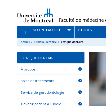
Passer
au
contenu
/
Faculté de médecine 
Navigation
ACCUEIL
NOTRE FACULTÉ
ÉTUDES
principale
Accueil
Clinique dentaire
Lexique dentaire
CLINIQUE DENTAIRE
À propos
Soins et traitements
Service de gérodontologie
Devenir patient à l'UdeM