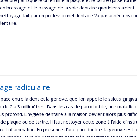
rocédure par laquelle on élimine la plaque et le tartre qui se form
on brossage et le passage de la soie dentaire quotidiens aident
 nettoyage fait par un professionnel dentaire 2x par année environ
dentaire.
age radiculaire
espace entre la dent et la gencive, que l’on appelle le sulcus gingi
 de 2 à 3 millimètres. Dans les cas de parodontite, une maladie d
us profond. L’hygiène dentaire à la maison devient alors plus diffi
de plaque ou de tartre. Il faut nettoyer cette zone à l’aide d’ins
re l’inflammation. En présence d’une parodontite, la gencive est p
 Les rendez-vous de nettoyage sont très importants et souvent n