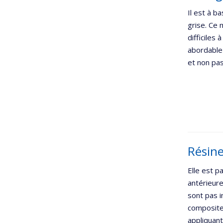
Il est à b
grise. Ce 
difficiles 
abordable 
et non pas
Résin
Elle est p
antérieure
sont pas i
composite 
appliquant