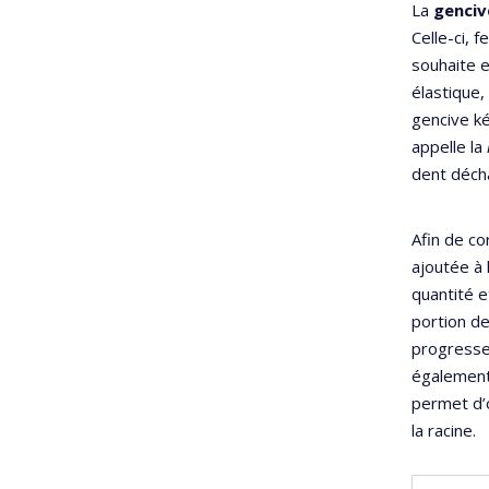
La
gen
civ
Celle-ci, 
souhaite e
élastique,
gencive ké
appelle la
dent déch
Afin de co
ajoutée à 
quantité e
portion de
progresser
également
permet d’o
la racine.