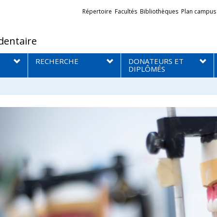
Liens
Répertoire
Facultés
Bibliothèques
Plan campus
externes
dentaire
RECHERCHE
DONATEURS ET
DIPLÔMÉS