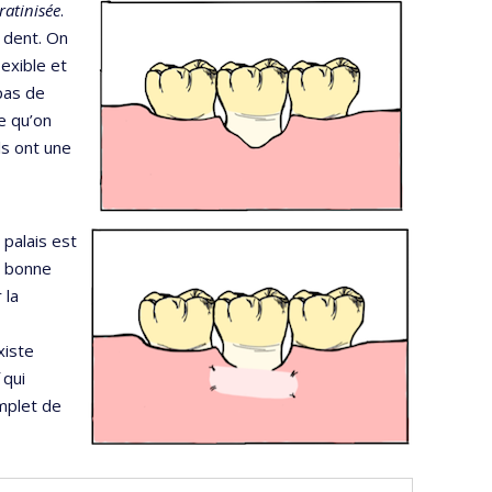
ratinisée
.
a dent. On
flexible et
 pas de
e qu’on
ls ont une
palais est
e bonne
 la
xiste
qui
mplet de