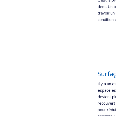
C’est la p
dent. Un b
d’avoir un
condition 
Surfaç
Il y a un 
espace est
devient pl
recouvert 
pour rédui
sensible.