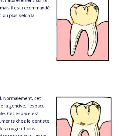
ent naturellement sur la
, mais il est recommandé
 ou plus selon la
val. Normalement, cet
e la gencive, l’espace
cile. Cet espace est
truments chez le dentiste
lus rouge et plus
écessaires aux 3 mois.