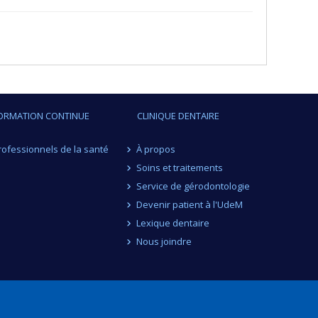
ORMATION CONTINUE
CLINIQUE DENTAIRE
rofessionnels de la santé
À propos
Soins et traitements
Service de gérodontologie
Devenir patient à l'UdeM
Lexique dentaire
Nous joindre