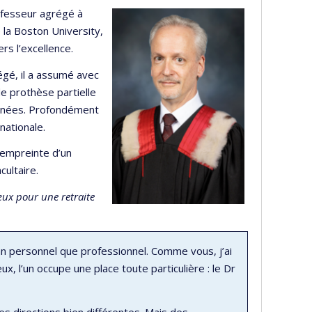
rofesseur agrégé à
 la Boston University,
rs l’excellence.
gé, il a assumé avec
e prothèse partielle
années. Profondément
nationale.
l’empreinte d’un
ultaire.
œux pour une retraite
an personnel que professionnel. Comme vous, j’ai
, l’un occupe une place toute particulière : le Dr
s directions bien différentes. Mais des