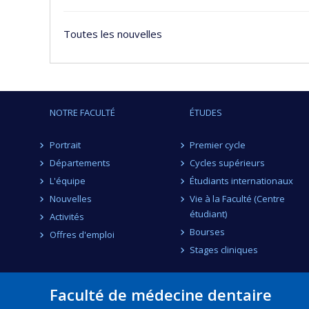
Toutes les nouvelles
NOTRE FACULTÉ
ÉTUDES
Portrait
Premier cycle
Départements
Cycles supérieurs
L'équipe
Étudiants internationaux
Nouvelles
Vie à la Faculté (Centre
étudiant)
Activités
Bourses
Offres d'emploi
Stages cliniques
Faculté de médecine dentaire