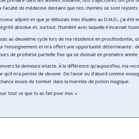
la Faculté de médecine dentaire que nos chemins se sont rejoints 
esseur adjoint et que je débutais mes études au D.M.D., j’ai été
égrité absolue et, surtout, l’humilité avec laquelle il incarnait tout
puis au deuxième cycle lors de ma résidence en prosthodontie, où
our l’enseignement et m’a offert une opportunité déterminante : de
cours de prothèse partielle fixe qui se donnait en première année 
envers lui demeure intacte. À la différence qu’aujourd’hui, ma r
 ce qu’il m’a permis de devenir. De l’avoir eu d’abord comme ens
a chance inouïe de tomber dans la marmite de potion magique.
our tout ce que tu as fait pour moi. »