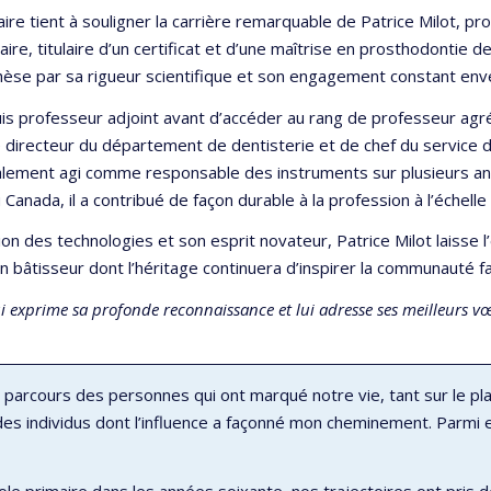
aire tient à souligner la carrière remarquable de Patrice Milot, p
re, titulaire d’un certificat et d’une maîtrise en prosthodontie de
thèse par sa rigueur scientifique et son engagement constant enve
s professeur adjoint avant d’accéder au rang de professeur agré
 directeur du département de dentisterie et de chef du service d
alement agi comme responsable des instruments sur plusieurs 
anada, il a contribué de façon durable à la profession à l’échelle 
on des technologies et son esprit novateur, Patrice Milot laisse 
bâtisseur dont l’héritage continuera d’inspirer la communauté fac
 exprime sa profonde reconnaissance et lui adresse ses meilleurs v
 parcours des personnes qui ont marqué notre vie, tant sur le pl
es individus dont l’influence a façonné mon cheminement. Parmi eux
 primaire dans les années soixante, nos trajectoires ont pris de