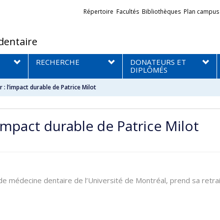
Liens
Répertoire
Facultés
Bibliothèques
Plan campus
externes
dentaire
RECHERCHE
DONATEURS ET
DIPLÔMÉS
: l’impact durable de Patrice Milot
impact durable de Patrice Milot
é de médecine dentaire de l’Université de Montréal, prend sa retr