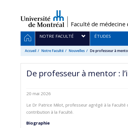
Passer
au
contenu
/
Faculté de médecine 
Navigation
ACCUEIL
NOTRE FACULTÉ
ÉTUDES
principale
Accueil
Notre Faculté
Nouvelles
De professeur à mentor 
De professeur à mentor : l’
20 mai 2026
​Le Dr Patrice Milot, professeur agrégé à la Facult
contribution à la Faculté.
Biographie