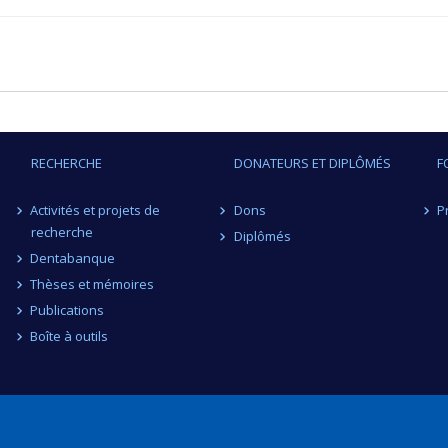
RECHERCHE
DONATEURS ET DIPLÔMÉS
F
Activités et projets de
Dons
P
recherche
Diplômés
Dentabanque
Thèses et mémoires
Publications
Boîte à outils