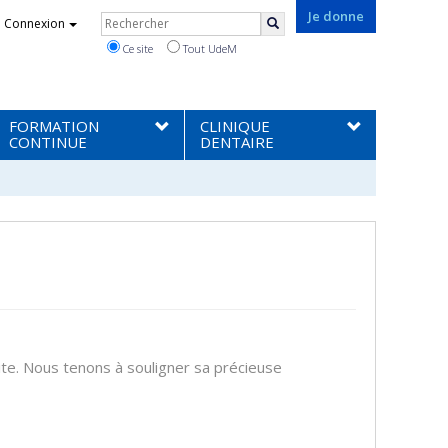
Rechercher
Je donne
Connexion
Rechercher
Ce site
Tout UdeM
FORMATION
CLINIQUE
CONTINUE
DENTAIRE
aite. Nous tenons à souligner sa précieuse