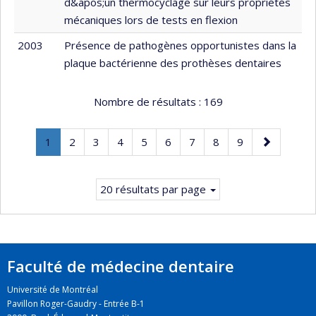
d&apos;un thermocyclage sur leurs propriétés
mécaniques lors de tests en flexion
2003
Présence de pathogènes opportunistes dans la
plaque bactérienne des prothèses dentaires
Nombre de résultats :
169
Page
.
Page
Page
Page
Page
Page
Page
Page
Page
Page
1
2
3
4
5
6
7
8
9
Page
suivante
courante.
20 résultats par page
Faculté de médecine dentaire
Université de Montréal
Pavillon Roger-Gaudry - Entrée B-1