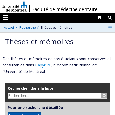
Passer
/
Faculté de médecine dentaire
au
contenu
Liens 
R
Menu
N
Accueil
Recherche
Thèses et mémoires
Thèses et mémoires
Des thèses et mémoires de nos étudiants sont conservés et
consultables dans
Papyrus
, le dépôt institutionnel de
l’Université de Montréal.
Rechercher dans la liste
Recher
Pour une recherche détaillée