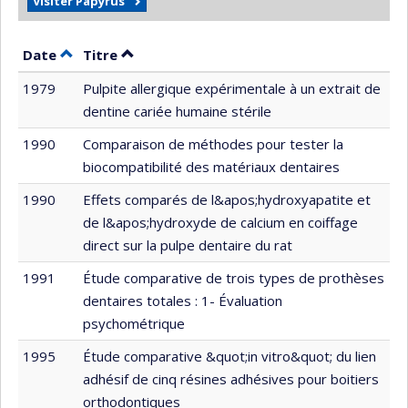
Visiter Papyrus
Trier par date en ordre décroissant
Trier par titre en ordre décroissant
Date
Titre
1979
Pulpite allergique expérimentale à un extrait de
dentine cariée humaine stérile
1990
Comparaison de méthodes pour tester la
biocompatibilité des matériaux dentaires
1990
Effets comparés de l&apos;hydroxyapatite et
de l&apos;hydroxyde de calcium en coiffage
direct sur la pulpe dentaire du rat
1991
Étude comparative de trois types de prothèses
dentaires totales : 1- Évaluation
psychométrique
1995
Étude comparative &quot;in vitro&quot; du lien
adhésif de cinq résines adhésives pour boitiers
orthodontiques