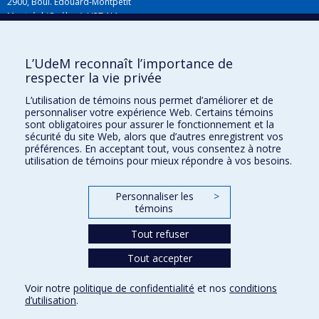
2900, Boul. Édouard-Montpetit
Montréal (Québec) H3T 1J4
L’UdeM reconnaît l’importance de
Plan du campus
respecter la vie privée
L’utilisation de témoins nous permet d’améliorer et de
personnaliser votre expérience Web. Certains témoins
sont obligatoires pour assurer le fonctionnement et la
sécurité du site Web, alors que d’autres enregistrent vos
préférences. En acceptant tout, vous consentez à notre
utilisation de témoins pour mieux répondre à vos besoins.
Personnaliser les
>
Plan du site
témoins
Accessibilité
Tout refuser
Tout accepter
Confidentialité
Voir notre
politique de confidentialité
et nos
conditions
Conditions d’utilisation
d’utilisation
.
Paramètres des témoins