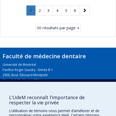
Page
.
Page
Page
Page
Page
Page
Page
1
2
3
4
5
6
Page
suivante
courante.
30 résultats par page
Faculté de médecine dentaire
Université de Montréal
Pavillon Roger-Gaudry - Entrée B-1
2900, Boul. Édouard-Montpetit
Montréal (Québec) H3T 1J4
L’UdeM reconnaît l’importance de
Plan du campus
respecter la vie privée
L’utilisation de témoins nous permet d’améliorer et de
personnaliser votre expérience Web. Certains témoins