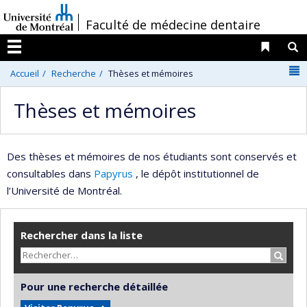
Passer
/
Faculté de médecine dentaire
au
contenu
Liens 
R
Menu
N
Accueil
Recherche
Thèses et mémoires
Thèses et mémoires
Des thèses et mémoires de nos étudiants sont conservés et
consultables dans
Papyrus
, le dépôt institutionnel de
l’Université de Montréal.
Rechercher dans la liste
Recher
Pour une recherche détaillée