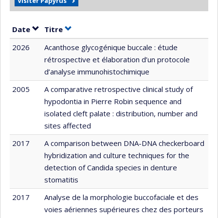
Visiter Papyrus
Trier par date en ordre croissant
Trier par titre en ordre croissant
Date
Titre
2026
Acanthose glycogénique buccale : étude
rétrospective et élaboration d’un protocole
d’analyse immunohistochimique
2005
A comparative retrospective clinical study of
hypodontia in Pierre Robin sequence and
isolated cleft palate : distribution, number and
sites affected
2017
A comparison between DNA-DNA checkerboard
hybridization and culture techniques for the
detection of Candida species in denture
stomatitis
2017
Analyse de la morphologie buccofaciale et des
voies aériennes supérieures chez des porteurs