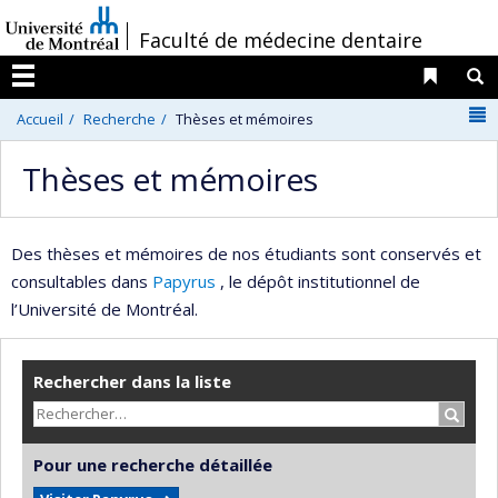
Passer
/
Faculté de médecine dentaire
au
contenu
Liens 
R
Menu
N
Accueil
Recherche
Thèses et mémoires
Thèses et mémoires
Des thèses et mémoires de nos étudiants sont conservés et
consultables dans
Papyrus
, le dépôt institutionnel de
l’Université de Montréal.
Rechercher dans la liste
Recher
Pour une recherche détaillée