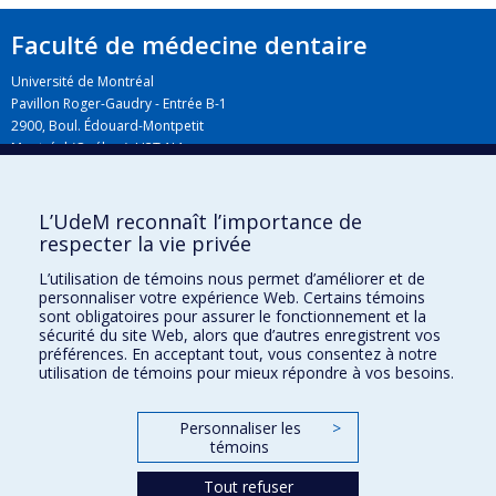
Faculté de médecine dentaire
Université de Montréal
Pavillon Roger-Gaudry - Entrée B-1
2900, Boul. Édouard-Montpetit
Montréal (Québec) H3T 1J4
L’UdeM reconnaît l’importance de
Plan du campus
respecter la vie privée
L’utilisation de témoins nous permet d’améliorer et de
personnaliser votre expérience Web. Certains témoins
sont obligatoires pour assurer le fonctionnement et la
sécurité du site Web, alors que d’autres enregistrent vos
préférences. En acceptant tout, vous consentez à notre
utilisation de témoins pour mieux répondre à vos besoins.
Personnaliser les
>
Plan du site
témoins
Accessibilité
Tout refuser