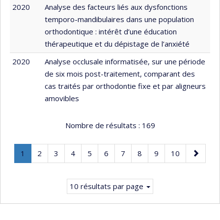
2020
Analyse des facteurs liés aux dysfonctions
temporo-mandibulaires dans une population
orthodontique : intérêt d’une éducation
thérapeutique et du dépistage de l’anxiété
2020
Analyse occlusale informatisée, sur une période
de six mois post-traitement, comparant des
cas traités par orthodontie fixe et par aligneurs
amovibles
Nombre de résultats :
169
Page
.
Page
Page
Page
Page
Page
Page
Page
Page
Page
Page
1
2
3
4
5
6
7
8
9
10
Page
suivante
courante.
10 résultats par page