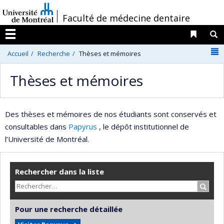
Passer
/
Faculté de médecine dentaire
au
contenu
Liens 
R
Menu
N
Accueil
Recherche
Thèses et mémoires
Thèses et mémoires
Des thèses et mémoires de nos étudiants sont conservés et
consultables dans
Papyrus
, le dépôt institutionnel de
l’Université de Montréal.
Rechercher dans la liste
Recher
Pour une recherche détaillée