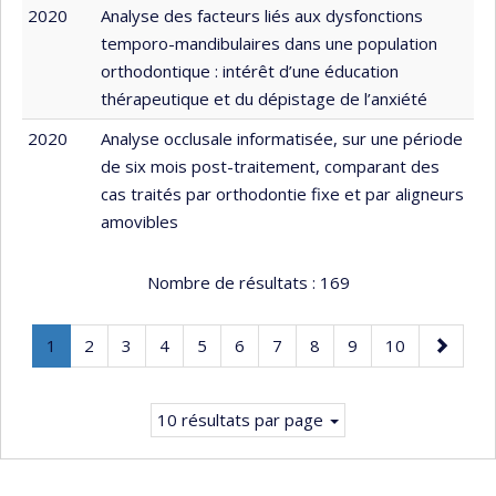
2020
Analyse des facteurs liés aux dysfonctions
temporo-mandibulaires dans une population
orthodontique : intérêt d’une éducation
thérapeutique et du dépistage de l’anxiété
2020
Analyse occlusale informatisée, sur une période
de six mois post-traitement, comparant des
cas traités par orthodontie fixe et par aligneurs
amovibles
Nombre de résultats :
169
Page
.
Page
Page
Page
Page
Page
Page
Page
Page
Page
Page
1
2
3
4
5
6
7
8
9
10
Page
suivante
courante.
10 résultats par page