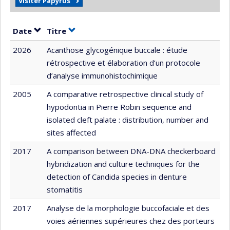
Visiter Papyrus
Trier par date en ordre croissant
Trier par titre en ordre croissant
Date
Titre
2026
Acanthose glycogénique buccale : étude
rétrospective et élaboration d’un protocole
d’analyse immunohistochimique
2005
A comparative retrospective clinical study of
hypodontia in Pierre Robin sequence and
isolated cleft palate : distribution, number and
sites affected
2017
A comparison between DNA-DNA checkerboard
hybridization and culture techniques for the
detection of Candida species in denture
stomatitis
2017
Analyse de la morphologie buccofaciale et des
voies aériennes supérieures chez des porteurs