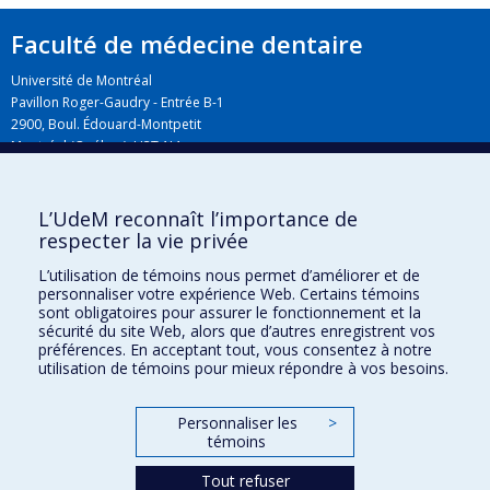
Faculté de médecine dentaire
Université de Montréal
Pavillon Roger-Gaudry - Entrée B-1
2900, Boul. Édouard-Montpetit
Montréal (Québec) H3T 1J4
L’UdeM reconnaît l’importance de
Plan du campus
respecter la vie privée
L’utilisation de témoins nous permet d’améliorer et de
personnaliser votre expérience Web. Certains témoins
sont obligatoires pour assurer le fonctionnement et la
sécurité du site Web, alors que d’autres enregistrent vos
préférences. En acceptant tout, vous consentez à notre
utilisation de témoins pour mieux répondre à vos besoins.
Personnaliser les
>
Plan du site
témoins
Accessibilité
Tout refuser