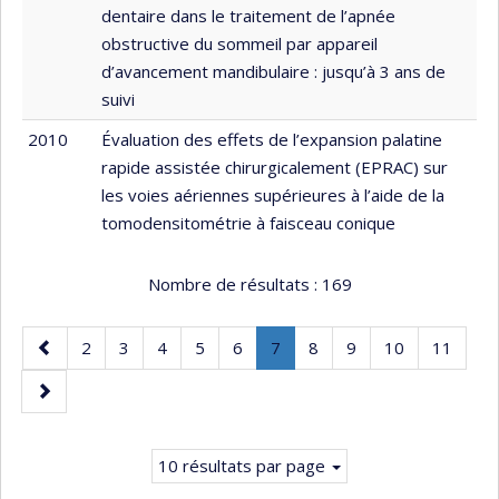
dentaire dans le traitement de l’apnée
obstructive du sommeil par appareil
d’avancement mandibulaire : jusqu’à 3 ans de
suivi
2010
Évaluation des effets de l’expansion palatine
rapide assistée chirurgicalement (EPRAC) sur
les voies aériennes supérieures à l’aide de la
tomodensitométrie à faisceau conique
Nombre de résultats :
169
Page
Page
Page
Page
Page
Page
Page
.
Page
Page
Page
Page
2
3
4
5
6
7
8
9
10
11
précédente
Page
Page
courante.
suivante
10 résultats par page