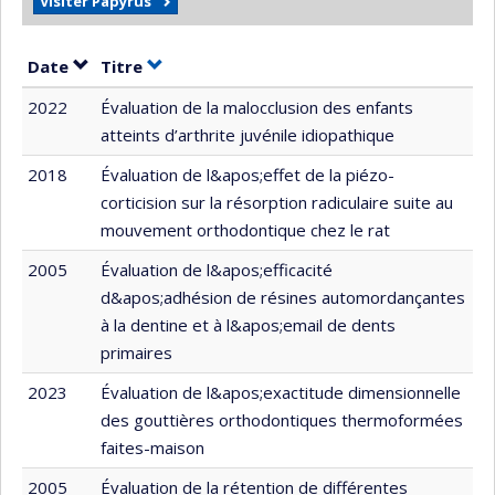
Visiter Papyrus
Trier par date en ordre croissant
Trier par titre en ordre croissant
Date
Titre
2022
Évaluation de la malocclusion des enfants
atteints d’arthrite juvénile idiopathique
2018
Évaluation de l&apos;effet de la piézo-
corticision sur la résorption radiculaire suite au
mouvement orthodontique chez le rat
2005
Évaluation de l&apos;efficacité
d&apos;adhésion de résines automordançantes
à la dentine et à l&apos;email de dents
primaires
2023
Évaluation de l&apos;exactitude dimensionnelle
des gouttières orthodontiques thermoformées
faites-maison
2005
Évaluation de la rétention de différentes