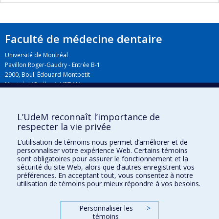
Faculté de médecine dentaire
Université de Montréal
Pavillon Roger-Gaudry - Entrée B-1
2900, Boul. Édouard-Montpetit
Montréal (Québec) H3T 1J4
L’UdeM reconnaît l’importance de
Plan du campus
respecter la vie privée
L’utilisation de témoins nous permet d’améliorer et de
personnaliser votre expérience Web. Certains témoins
sont obligatoires pour assurer le fonctionnement et la
sécurité du site Web, alors que d’autres enregistrent vos
préférences. En acceptant tout, vous consentez à notre
utilisation de témoins pour mieux répondre à vos besoins.
Personnaliser les
>
Plan du site
témoins