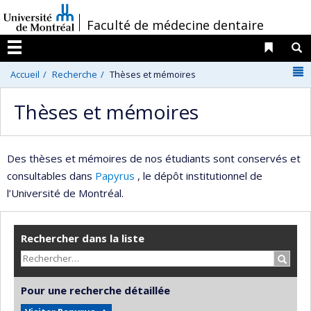
Passer
/
Faculté de médecine dentaire
au
contenu
Liens 
R
Menu
N
Accueil
Recherche
Thèses et mémoires
Thèses et mémoires
Des thèses et mémoires de nos étudiants sont conservés et
consultables dans
Papyrus
, le dépôt institutionnel de
l’Université de Montréal.
Rechercher dans la liste
Recher
Pour une recherche détaillée