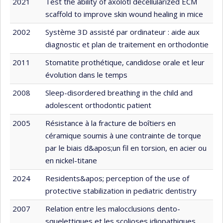
2021
Test the ability of axolotl decellularized ECM
scaffold to improve skin wound healing in mice
2002
Système 3D assisté par ordinateur : aide aux
diagnostic et plan de traitement en orthodontie
2011
Stomatite prothétique, candidose orale et leur
évolution dans le temps
2008
Sleep-disordered breathing in the child and
adolescent orthodontic patient
2005
Résistance à la fracture de boîtiers en
céramique soumis à une contrainte de torque
par le biais d&apos;un fil en torsion, en acier ou
en nickel-titane
2024
Residents&apos; perception of the use of
protective stabilization in pediatric dentistry
2007
Relation entre les malocclusions dento-
squelettiques et les scolioses idiopathiques