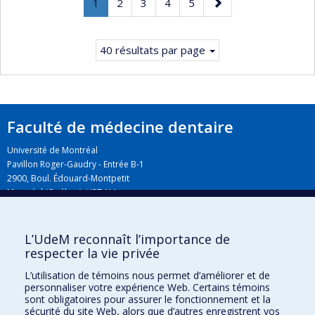
Page
.
Page
Page
Page
Page
Page
1
2
3
4
5
Page
suivante
courante.
40 résultats par page
Faculté de médecine dentaire
Université de Montréal
Pavillon Roger-Gaudry - Entrée B-1
2900, Boul. Édouard-Montpetit
Montréal (Québec) H3T 1J4
L’UdeM reconnaît l’importance de
Plan du campus
respecter la vie privée
L’utilisation de témoins nous permet d’améliorer et de
personnaliser votre expérience Web. Certains témoins
sont obligatoires pour assurer le fonctionnement et la
sécurité du site Web, alors que d’autres enregistrent vos