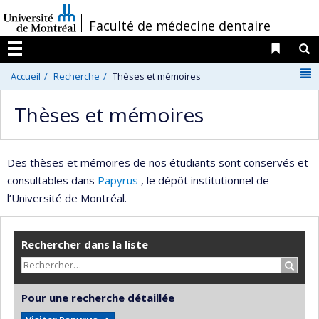
Passer
/
Faculté de médecine dentaire
au
contenu
Liens 
R
Menu
N
Accueil
Recherche
Thèses et mémoires
Thèses et mémoires
Des thèses et mémoires de nos étudiants sont conservés et
consultables dans
Papyrus
, le dépôt institutionnel de
l’Université de Montréal.
Rechercher dans la liste
Recher
Pour une recherche détaillée