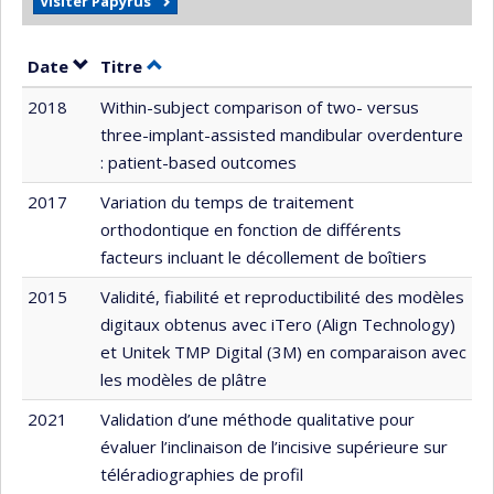
Visiter Papyrus
Trier par date en ordre décroissant
Trier par titre en ordre décroissant
Date
Titre
2018
Within-subject comparison of two- versus
three-implant-assisted mandibular overdenture
: patient-based outcomes
2017
Variation du temps de traitement
orthodontique en fonction de différents
facteurs incluant le décollement de boîtiers
2015
Validité, fiabilité et reproductibilité des modèles
digitaux obtenus avec iTero (Align Technology)
et Unitek TMP Digital (3M) en comparaison avec
les modèles de plâtre
2021
Validation d’une méthode qualitative pour
évaluer l’inclinaison de l’incisive supérieure sur
téléradiographies de profil