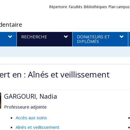
Liens
Répertoire
Facultés
Bibliothèques
Plan campus
externes
dentaire
RECHERCHE
DONATEURS ET
DIPLÔMÉS
rt en : Aînés et veillissement
GARGOURI, Nadia
Professeure adjointe
Accès aux soins
Aînés et veillissement