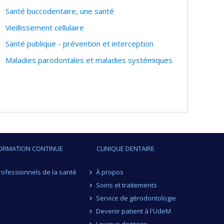
Santé buccodentaire, une santé
Vieillissement cellulaire
Santé publique - prévention et interception
Maladies parodontales et maladies systémiques
ORMATION CONTINUE
CLINIQUE DENTAIRE
rofessionnels de la santé
À propos
Soins et traitements
Service de gérodontologie
Devenir patient à l'UdeM
Lexique dentaire