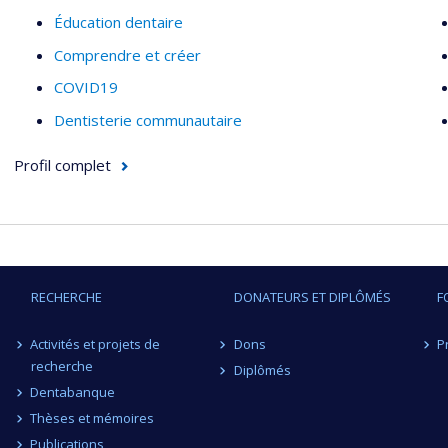
Éducation dentaire
Comprendre et créer
COVID19
Dentisterie communautaire
Profil complet
RECHERCHE
DONATEURS ET DIPLÔMÉS
F
Activités et projets de
Dons
P
recherche
Diplômés
Dentabanque
Thèses et mémoires
Publications