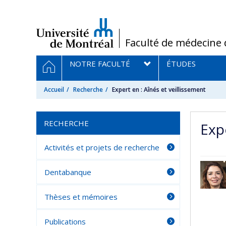
Passer
au
contenu
/
Faculté de médecine 
Navigation
ACCUEIL
NOTRE FACULTÉ
ÉTUDES
principale
Accueil
Recherche
Expert en : Aînés et veillissement
RECHERCHE
Expe
Activités et projets de recherche
Dentabanque
Thèses et mémoires
Publications