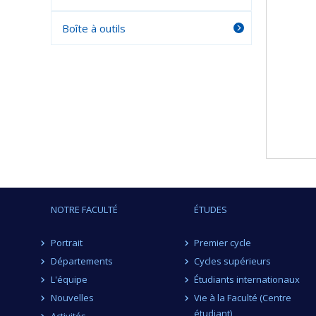
Boîte à outils
NOTRE FACULTÉ
ÉTUDES
Portrait
Premier cycle
Départements
Cycles supérieurs
L'équipe
Étudiants internationaux
Nouvelles
Vie à la Faculté (Centre
étudiant)
Activités