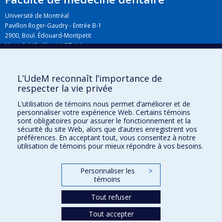
Université de Montréal
Pavillon Roger-Gaudry - Entrée B-1
2900, Boul. Édouard-Montpetit
Montréal (Québec) H3T 1J4
L’UdeM reconnaît l’importance de
Plan du campus
respecter la vie privée
L’utilisation de témoins nous permet d’améliorer et de
personnaliser votre expérience Web. Certains témoins
sont obligatoires pour assurer le fonctionnement et la
sécurité du site Web, alors que d’autres enregistrent vos
préférences. En acceptant tout, vous consentez à notre
utilisation de témoins pour mieux répondre à vos besoins.
Personnaliser les
>
Plan du site
témoins
Accessibilité
Tout refuser
Tout accepter