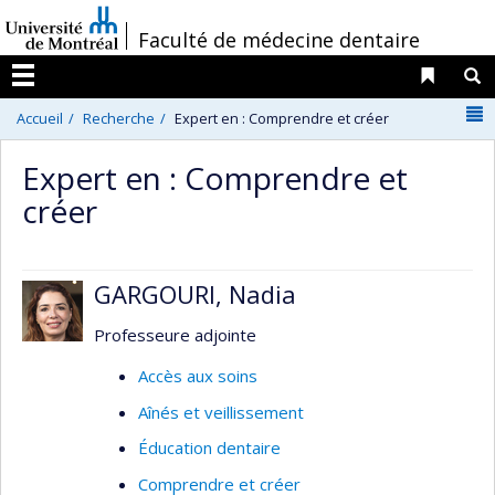
Passer
/
Faculté de médecine dentaire
au
contenu
Liens 
R
Menu
N
Accueil
Recherche
Expert en : Comprendre et créer
Expert en : Comprendre et
créer
GARGOURI, Nadia
Professeure adjointe
Accès aux soins
Aînés et veillissement
Éducation dentaire
Comprendre et créer