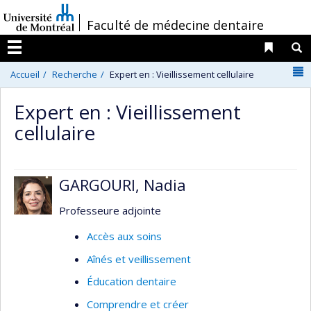
Passer
/
Faculté de médecine dentaire
au
contenu
Liens 
R
Menu
N
Accueil
Recherche
Expert en : Vieillissement cellulaire
Expert en : Vieillissement
cellulaire
GARGOURI, Nadia
Professeure adjointe
Accès aux soins
Aînés et veillissement
Éducation dentaire
Comprendre et créer