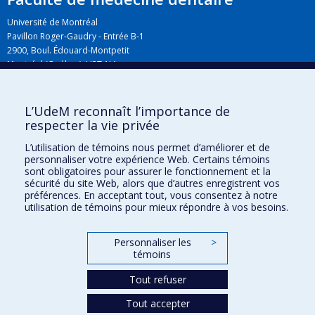
Université de Montréal
Pavillon Roger-Gaudry - Entrée B-1
2900, Boul. Édouard-Montpetit
Montréal (Québec) H3T 1J4
L’UdeM reconnaît l’importance de
Plan du campus
respecter la vie privée
L’utilisation de témoins nous permet d’améliorer et de
personnaliser votre expérience Web. Certains témoins
sont obligatoires pour assurer le fonctionnement et la
sécurité du site Web, alors que d’autres enregistrent vos
préférences. En acceptant tout, vous consentez à notre
utilisation de témoins pour mieux répondre à vos besoins.
Personnaliser les
>
Plan du site
témoins
Accessibilité
Tout refuser
Tout accepter